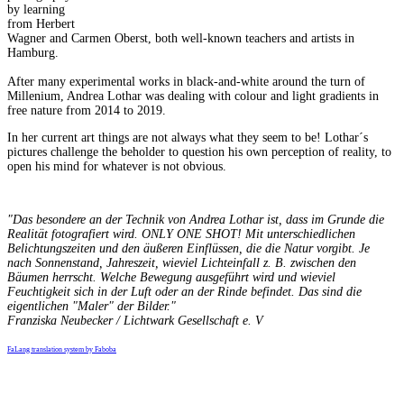
by learning
from Herbert
Wagner and Carmen Oberst, both well-known teachers and artists in
Hamburg.
After many experimental works in black-and-white around the turn of
Millenium, Andrea Lothar was dealing with colour and light gradients in
free nature from 2014 to 2019.
In her current art things are not always what they seem to be! Lothar´s
pictures challenge the beholder to question his own perception of reality, to
open his mind for whatever is not obvious.
"Das besondere an der Technik von Andrea Lothar ist, dass im Grunde die
Realität fotografiert wird. ONLY ONE SHOT! Mit unterschiedlichen
Belichtungszeiten und den äußeren Einflüssen, die die Natur vorgibt. Je
nach Sonnenstand, Jahreszeit, wieviel Lichteinfall z. B. zwischen den
Bäumen herrscht. Welche Bewegung ausgeführt wird und wieviel
Feuchtigkeit sich in der Luft oder an der Rinde befindet. Das sind die
eigentlichen "Maler" der Bilder."
Franziska Neubecker / Lichtwark Gesellschaft e. V
FaLang translation system by Faboba