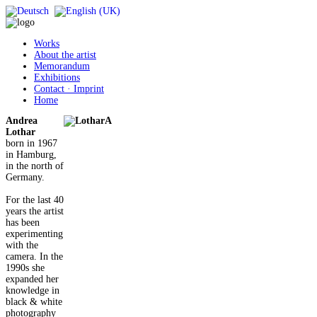
Works
About the artist
Memorandum
Exhibitions
Contact · Imprint
Home
Andrea
Lothar
born in 1967
in Hamburg,
in the north of
Germany.
For the last 40
years the artist
has been
experimenting
with the
camera. In the
1990s she
expanded her
knowledge in
black & white
photography